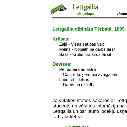
Lettgallia dibināta Tērbatā, 1899.
Krāsas:
Zaļš - Visas šaubas veic
Melns - Nopietnībā darbs lai rit
Balts - Krūtīs tīra sirds lai sit
Devīzes:
Per aspera ad astra
- Caur ērkšķiem pie zvaigznēm
Labor et fidelitas
- Darbs un uzticība
Ja vēlaties stāties sakaros ar Lettg
students un vēlaties infomāciju pa
Lettgalliā un par jauno locekļu uz
tad rakstiet uz: